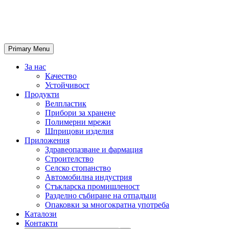
Primary Menu
За нас
Качество
Устойчивост
Продукти
Велпластик
Прибори за хранене
Полимерни мрежи
Шприцови изделия
Приложения
Здравеопазване и фармация
Строителство
Селско стопанство
Автомобилна индустрия
Стъкларска промишленост
Разделно събиране на отпадъци
Опаковки за многократна употреба
Каталози
Контакти